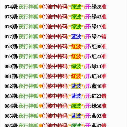
074期:
夜行神狐
✾
⑴波中特码
(*
绿波
*)
开
:绿28
准
075期:
夜行神狐
✾
⑴波中特码
(*
绿波
*)
开
:绿43
准
076期:
夜行神狐
✾
⑴波中特码
(*
绿波
*)
开
:绿17
准
077期:
夜行神狐
✾
⑴波中特码
(*
蓝波
*)
开
:绿27
错
078期:
夜行神狐
✾
⑴波中特码
(*
红波
*)
开
:红08
准
079期:
夜行神狐
✾
⑴波中特码
(*
红波
*)
开
:红23
准
080期:
夜行神狐
✾
⑴波中特码
(*
绿波
*)
开
:绿11
准
081期:
夜行神狐
✾
⑴波中特码
(*
红波
*)
开
:红34
准
082期:
夜行神狐
✾
⑴波中特码
(*
蓝波
*)
开
:蓝48
准
083期:
夜行神狐
✾
⑴波中特码
(*
蓝波
*)
开
:红23
错
084期:
夜行神狐
✾
⑴波中特码
(*
绿波
*)
开
:绿38
准
085期:
夜行神狐
✾
⑴波中特码
(*
蓝波
*)
开
:蓝03
准
086期:
夜行神狐
✾
⑴波中特码
(*
绿波
*)
开
:蓝47
错