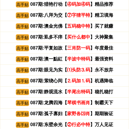
087期:猎艳行动【
④码加④码
】精品推荐
高手贴
087期:八拜为交【
⑦字猜平特
】精卫填海
高手贴
087期:澳金光佛【
五码稳中特
】买了就赚
高手贴
087期:虱多不痒【
买什么都中
】大神聚集
高手贴
087期:平复如故【
三肖防一码
】年度最佳
高手贴
087期:澳一點紅【
半波中特码
】最强资料
高手贴
087期:眼见为实【
⑴头防⒊码
】永不放弃
高手贴
087期:萦绕心间【
⒉码加⒈码
】机遇降临
高手贴
087期:静观流水【
半尾出特码
】稳扎稳打
高手贴
087期:龙腾四海【
琴棋书画肖
】制霸天下
高手贴
087期:孤子寡妇【
家野各⑶肖
】期期验证
高手贴
087期:东壁余光【
②行必中特
】万人见证
高手贴