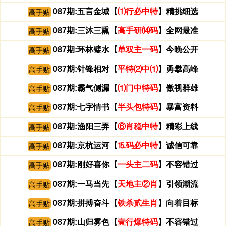
087期:五言金城【
⑴行必中特
】精挑细选
高手贴
087期:三沐三熏【
高手研⒁码
】全网最准
高手贴
087期:环林璧水【
单双主一码
】今晚公开
高手贴
087期:针锋相对【
平特⑵中⑴
】勇攀高峰
高手贴
087期:霸气侧漏【
⑴门中特码
】傲视群雄
高手贴
087期:七字情书【
半头包特码
】暴富资料
高手贴
087期:渔阳三弄【
⑥肖稳中特
】精彩上线
高手贴
087期:京杭运河【
⒖码必中特
】诚信可靠
高手贴
087期:刚好喜你【
一头主二码
】不容错过
高手贴
087期:一马当先【
天地主②肖
】引领潮流
高手贴
087期:拼搏奋斗【
铁杀贰生肖
】向着目标
高手贴
087期:山归雾色【
壹行爆特码
】不容错过
高手贴