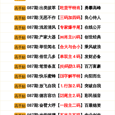
087期:出类拔萃【
吃货平特肖
】勇攀高峰
高手贴
087期:无恶不作【
三码加四码
】良心待人
高手贴
087期:浅若清风【
专家爆半尾
】在线公开
高手贴
087期:产家大器【
㈣肖主㈧码
】创世经典
高手贴
087期:举世闻名【
合大与合小
】乘风破浪
高手贴
087期:俗世几多【
单双主４码
】发财必备
高手贴
087期:笔管条直【
(6)码防3.码
】百万富豪
高手贴
087期:快乐蜜蜂【
⑶字解平特
】向阳而生
高手贴
087期:放飞自我【
⒈行加⒉码
】突破自我
高手贴
087期:德言容功【
⑵尾主⒉码
】彩民福音
高手贴
087期:奋臂大呼【
一段主二码
】百最稳资
高手贴