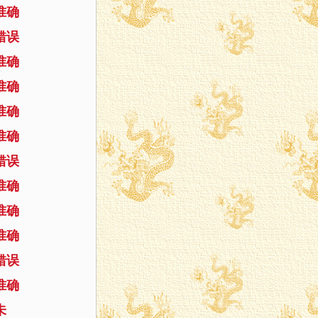
准确
错误
准确
准确
准确
准确
错误
准确
准确
准确
错误
准确
未