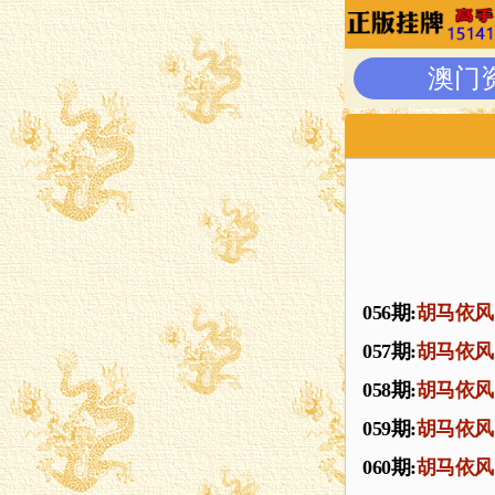
澳门
056期:
胡马依风
057期:
胡马依风
058期:
胡马依风
059期:
胡马依风
060期:
胡马依风