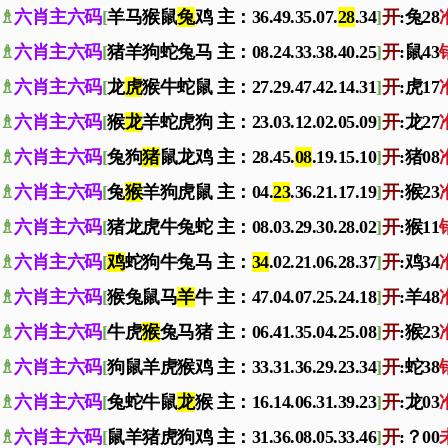
♗
六肖主六码
[
羊马猴鼠
兔
鸡 主：36.49.35.07.
28
.34
]
开
:兔28
♗
六肖主六码
[
猪羊狗蛇兔马 主：08.24.33.38.40.25
]
开
:鼠43
♗
六肖主六码
[
龙
虎
猴牛蛇鼠 主：27.29.47.42.14.31
]
开
:虎17
♗
六肖主六码
[
猴
龙
羊蛇虎狗 主：23.03.12.02.05.09
]
开
:龙27
♗
六肖主六码
[
兔狗
猪
鼠龙鸡 主：28.45.
08
.19.15.10
]
开
:猪08
♗
六肖主六码
[
兔
猴
羊狗虎鼠 主：04.
23
.36.21.17.19
]
开
:猴23
♗
六肖主六码
[
猪龙虎牛兔蛇 主：08.03.29.30.28.02
]
开
:猴11
♗
六肖主六码
[
鸡
蛇狗牛兔马 主：
34
.02.21.06.28.37
]
开
:鸡34
♗
六肖主六码
[
猴兔鼠马
羊
牛 主：47.04.07.25.24.18
]
开
:羊48
♗
六肖主六码
[
牛虎
猴
兔马猪 主：06.41.35.04.25.08
]
开
:猴23
♗
六肖主六码
[
狗鼠羊虎猴鸡 主：33.31.36.29.23.34
]
开
:蛇38
♗
六肖主六码
[
兔蛇牛鼠
龙
猴 主：16.14.06.31.39.23
]
开
:龙03
♗
六肖主六码
[
鼠羊猪虎狗鸡 主：31.36.08.05.33.46
]
开
:？00