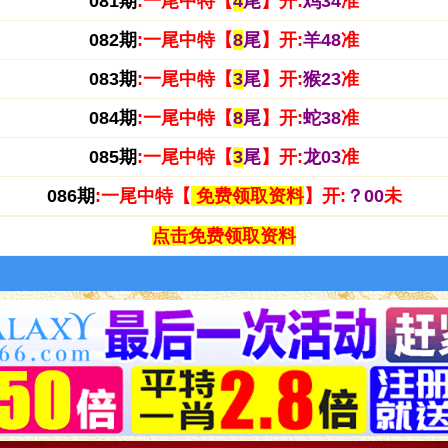
081期
:
一尾中特【
4
尾
】开:
鸡34
准
082期
:
一尾中特【
8
尾
】开:
羊48
准
083期
:
一尾中特【
3
尾
】开:
猴23
准
084期
:
一尾中特【
8
尾
】开:
蛇38
准
085期
:
一尾中特【
3
尾
】开:
龙03
准
086期
:
一尾中特【
免费领取资料
】开:
？00
未
点击免费领取资料