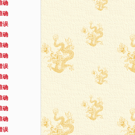
准确
准确
错误
准确
准确
准确
错误
准确
准确
准确
准确
准确
错误