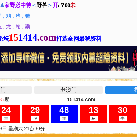
♟
家野必中特
＜
野兽
＞
开
:？00
未
羊，鸡，狗，猪
兔，龙，蛇，猴
15
1414
.com
论坛
打造全网最稳资料