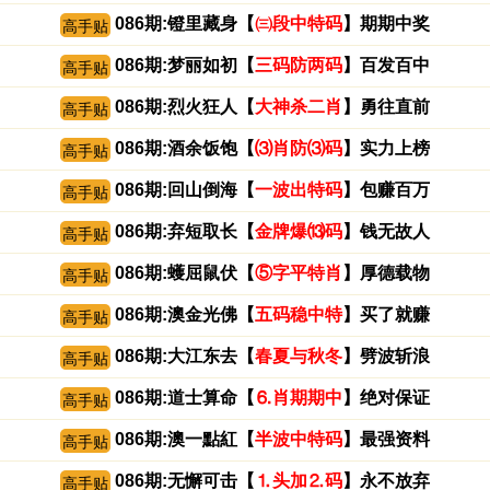
086期:镫里藏身【
㈢段中特码
】期期中奖
高手贴
086期:梦丽如初【
三码防两码
】百发百中
高手贴
086期:烈火狂人【
大神杀二肖
】勇往直前
高手贴
086期:酒余饭饱【
⑶肖防⑶码
】实力上榜
高手贴
086期:回山倒海【
一波出特码
】包赚百万
高手贴
086期:弃短取长【
金牌爆⒀码
】钱无故人
高手贴
086期:蠖屈鼠伏【
⑤字平特肖
】厚德载物
高手贴
086期:澳金光佛【
五码稳中特
】买了就赚
高手贴
086期:大江东去【
春夏与秋冬
】劈波斩浪
高手贴
086期:道士算命【
⒍肖期期中
】绝对保证
高手贴
086期:澳一點紅【
半波中特码
】最强资料
高手贴
086期:无懈可击【
⒈头加⒉码
】永不放弃
高手贴