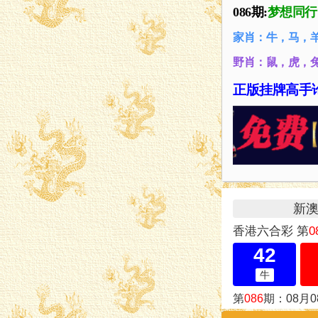
086期:
梦想同行
家肖：牛，马，
野肖：鼠，虎，
正版挂牌高手