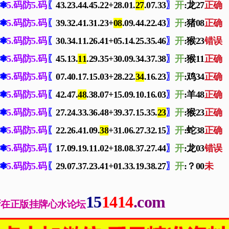
❃
5.码防5.码
〖
43.23.44.45.22+28.01.
27
.07.33
〗
开
:龙27
正确
❃
5.码防5.码
〖
39.32.41.31.23+
08
.09.44.22.43
〗
开
:猪08
正确
❃
5.码防5.码
〖
30.34.11.26.41+05.14.25.35.46
〗
开
:猴23
错误
❃
5.码防5.码
〖
45.13.
11
.29.35+30.09.34.37.38
〗
开
:猴11
正确
❃
5.码防5.码
〖
07.40.17.15.03+28.22.
34
.16.23
〗
开
:鸡34
正确
❃
5.码防5.码
〖
42.47.
48
.38.07+15.09.10.16.03
〗
开
:羊48
正确
❃
5.码防5.码
〖
27.24.33.36.48+39.37.15.35.
23
〗
开
:猴23
正确
❃
5.码防5.码
〖
22.26.41.09.
38
+31.06.27.32.15
〗
开
:蛇38
正确
❃
5.码防5.码
〖
17.09.19.11.02+18.08.37.27.44
〗
开
:龙03
错误
❃
5.码防5.码
〖
29.07.37.23.41+01.33.19.38.27
〗
开
:？00
未
15
1414
.com
新在正版挂牌心水论坛