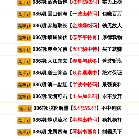
086期:酒余饭饱【
⑶肖防⑶码
】实力上榜
高手贴
086期:回山倒海【
一波出特码
】包赚百万
高手贴
086期:弃短取长【
金牌爆⒀码
】钱无故人
高手贴
086期:蠖屈鼠伏【
⑤字平特肖
】厚德载物
高手贴
086期:澳金光佛【
五码稳中特
】买了就赚
高手贴
086期:大江东去【
春夏与秋冬
】劈波斩浪
高手贴
086期:道士算命【
⒍肖期期中
】绝对保证
高手贴
086期:澳一點紅【
半波中特码
】最强资料
高手贴
086期:无懈可击【
⒈头加⒉码
】永不放弃
高手贴
086期:脱靴磨墨【
5.码防5.码
】不中包赔
高手贴
086期:静观流水【
半尾出特码
】稳扎稳打
高手贴
086期:龙腾四海【
琴棋书画肖
】制霸天下
高手贴