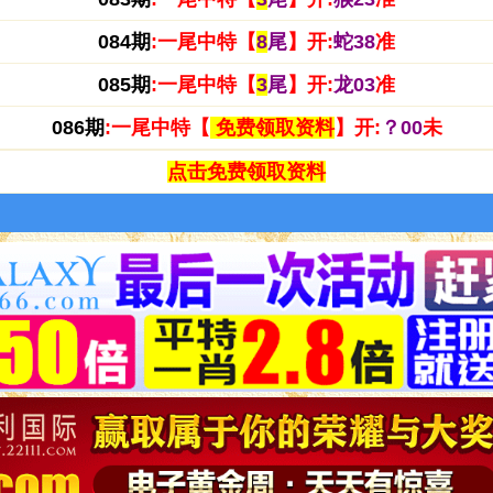
084期
:
一尾中特【
8
尾
】开:
蛇38
准
085期
:
一尾中特【
3
尾
】开:
龙03
准
086期
:
一尾中特【
免费领取资料
】开:
？00
未
点击免费领取资料