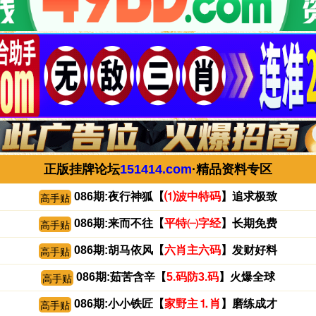
正版挂牌论坛
151414.com
·精品资料专区
086期:夜行神狐【
⑴波中特码
】追求极致
高手贴
086期:来而不往【
平特㈠字经
】长期免费
高手贴
086期:胡马依风【
六肖主六码
】发财好料
高手贴
086期:茹苦含辛【
5.码防3.码
】火爆全球
高手贴
086期:小小铁匠【
家野主⒈肖
】磨练成才
高手贴