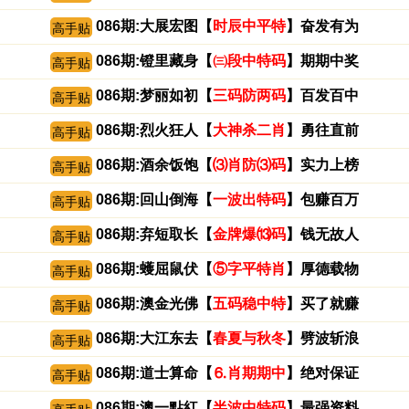
086期:大展宏图【
时辰中平特
】奋发有为
高手贴
086期:镫里藏身【
㈢段中特码
】期期中奖
高手贴
086期:梦丽如初【
三码防两码
】百发百中
高手贴
086期:烈火狂人【
大神杀二肖
】勇往直前
高手贴
086期:酒余饭饱【
⑶肖防⑶码
】实力上榜
高手贴
086期:回山倒海【
一波出特码
】包赚百万
高手贴
086期:弃短取长【
金牌爆⒀码
】钱无故人
高手贴
086期:蠖屈鼠伏【
⑤字平特肖
】厚德载物
高手贴
086期:澳金光佛【
五码稳中特
】买了就赚
高手贴
086期:大江东去【
春夏与秋冬
】劈波斩浪
高手贴
086期:道士算命【
⒍肖期期中
】绝对保证
高手贴
086期:澳一點紅【
半波中特码
】最强资料