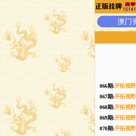
澳门
066期:
开拓视野
067期:
开拓视野
068期:
开拓视野
069期:
开拓视野
070期:
开拓视野