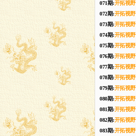
071期:
开拓视野
072期:
开拓视野
073期:
开拓视野
074期:
开拓视野
075期:
开拓视野
076期:
开拓视野
077期:
开拓视野
078期:
开拓视野
079期:
开拓视野
080期:
开拓视野
081期:
开拓视野
082期:
开拓视野
083期:
开拓视野