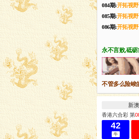
084期:
开拓视野
085期:
开拓视野
086期:
开拓视野
永不言败,
砥砺
不管多么险峻