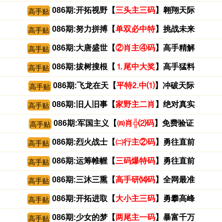
086期:开拓视野【
三头主三码
】翱翔天际
高手贴
086期:努力拼搏【
单双必中特
】挑战未来
高手贴
086期:大唐盛世【
②肖主④码
】高手精解
高手贴
086期:拔树搜根【
⒈尾中大奖
】高手猛料
高手贴
086期:飞龙在天【
平特2.中⑴
】冲破天际
高手贴
086期:旧人旧事【
家野主二肖
】绝对真实
高手贴
086期:军国主义【
㈣肖╬⑵码
】免费验证
高手贴
086期:烈火战士【
㈡行主②码
】勇往直前
高手贴
086期:运筹帷幄【
三码爆特码
】勇往直前
高手贴
086期:三沐三熏【
高手研⒁码
】全网最准
高手贴
086期:开拓进取【
大小主三码
】勇攀高峰
高手贴
086期:少女的梦【
两尾主一码
】暴富千万
高手贴