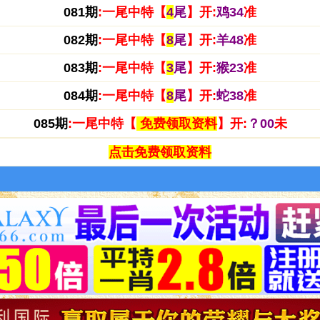
081期
:
一尾中特【
4
尾
】开:
鸡34
准
082期
:
一尾中特【
8
尾
】开:
羊48
准
083期
:
一尾中特【
3
尾
】开:
猴23
准
084期
:
一尾中特【
8
尾
】开:
蛇38
准
085期
:
一尾中特【
免费领取资料
】开:
？00
未
点击免费领取资料