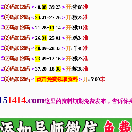
♖
⑵码加⑵码
＜
48.
08
+39.23
＞
开
:猪08
准
♖
⑵码加⑵码
＜
23
.41+27.26
＞
开
:猴23
准
♖
⑵码加⑵码
＜
21.28+
11
.14
＞
开
:猴11
准
♖
⑵码加⑵码
＜
26.
34
+25.01
＞
开
:鸡34
准
♖
⑵码加⑵码
＜
48
.09+28.33
＞
开
:羊48
准
♖
⑵码加⑵码
＜
23
.49+12.16
＞
开
:猴23
准
♖
⑵码加⑵码
＜
37.20+18.
38
＞
开
:蛇38
准
♖
⑵码加⑵码
＜
点击免费领取资料
＞
开
:？00
未
15
1414
.com
这里的资料期期免费发布，告诉你