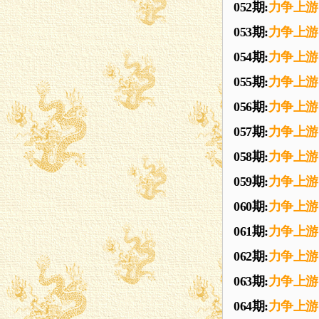
052期:
力争上游
053期:
力争上游
054期:
力争上游
055期:
力争上游
056期:
力争上游
057期:
力争上游
058期:
力争上游
059期:
力争上游
060期:
力争上游
061期:
力争上游
062期:
力争上游
063期:
力争上游
064期:
力争上游