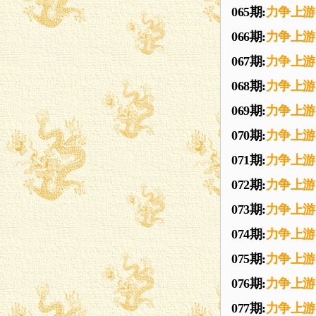
065期:
力争上游
066期:
力争上游
067期:
力争上游
068期:
力争上游
069期:
力争上游
070期:
力争上游
071期:
力争上游
072期:
力争上游
073期:
力争上游
074期:
力争上游
075期:
力争上游
076期:
力争上游
077期:
力争上游