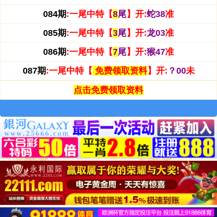
084期
:
一尾中特【
8
尾
】开:
蛇38
准
085期
:
一尾中特【
3
尾
】开:
龙03
准
086期
:
一尾中特【
7
尾
】开:
猴47
准
087期
:
一尾中特【
免费领取资料
】开:
？00
未
点击免费领取资料