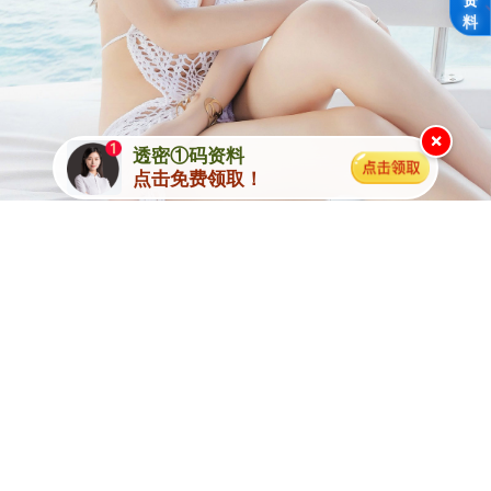
资
料
×
透密①码资料
点击免费领取！
说明
本论坛所提供的内容、资料、图片和资讯，只应用在合法
的资料探讨，暂不适用于其它，外围博彩和使用。特此声
明！
论坛免责声明：以上所有广告内容均为赞助商提供，本站
不对其经营行为负责。浏览或使用者须自行承担有关责