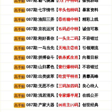
087期:霸气侧漏【
⑴门中特码
】傲视群雄
高手贴
087期:七字情书【
半头包特码
】暴富资料
高手贴
087期:渔阳三弄【
⑥肖稳中特
】精彩上线
高手贴
087期:京杭运河【
⒖码必中特
】诚信可靠
高手贴
087期:刚好喜你【
一头主二码
】不容错过
高手贴
087期:一马当先【
天地主②肖
】引领潮流
高手贴
087期:拼搏奋斗【
铁杀贰生肖
】向着目标
高手贴
087期:山归雾色【
壹行爆特码
】不容错过
高手贴
087期:出类拔萃【
吃货平特肖
】勇攀高峰
高手贴
087期:无恶不作【
三码加四码
】良心待人
高手贴
087期:浅若清风【
专家爆半尾
】在线公开
高手贴
087期:产家大器【
㈣肖主㈧码
】创世经典
高手贴