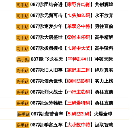
087期:团结奋进【
家野各㈡肖
】共创辉煌
高手贴
087期:无懈可击【
⒈头加⒉码
】永不放弃
高手贴
087期:逐梦少年【
单双必中特
】勇往直前
高手贴
087期:大唐盛世【
②肖主④码
】高手精解
高手贴
087期:拔树搜根【
⒈尾中大奖
】高手猛料
高手贴
087期:飞龙在天【
平特2.中⑴
】冲破天际
高手贴
087期:旧人旧事【
家野主二肖
】绝对真实
高手贴
087期:酒余饭饱【
⑶肖防⑶码
】实力上榜
高手贴
087期:烈火战士【
㈡行主②码
】勇往直前
高手贴
087期:运筹帷幄【
三码爆特码
】勇往直前
高手贴
087期:茹苦含辛【
5.码防3.码
】火爆全球
高手贴
087期:学富五车【
大小数中特
】汲取智慧
高手贴