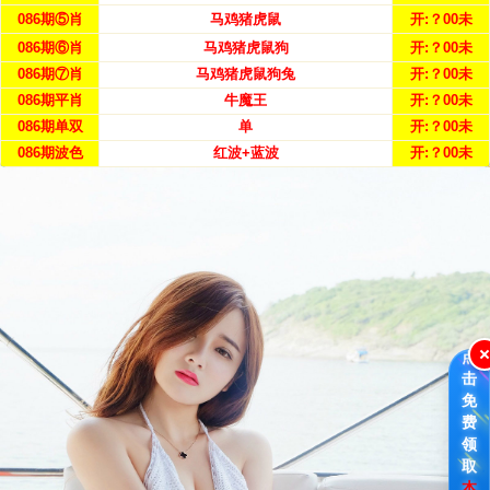
086期⑤肖
马鸡猪虎鼠
开:？00未
086期⑥肖
马鸡猪虎鼠狗
开:？00未
086期⑦肖
马鸡猪虎鼠狗兔
开:？00未
086期平肖
牛魔王
开:？00未
086期单双
单
开:？00未
086期波色
红波+蓝波
开:？00未
点
击
免
费
领
取
本