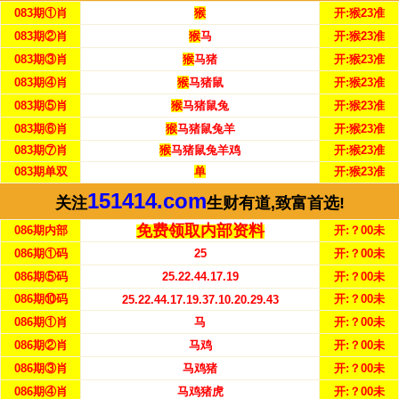
083期①肖
猴
开:猴23准
083期②肖
猴
马
开:猴23准
083期③肖
猴
马猪
开:猴23准
083期④肖
猴
马猪鼠
开:猴23准
083期⑤肖
猴
马猪鼠兔
开:猴23准
083期⑥肖
猴
马猪鼠兔羊
开:猴23准
083期⑦肖
猴
马猪鼠兔羊鸡
开:猴23准
083期单双
单
开:猴23准
151414.com
关注
生财有道,致富首选!
免费领取内部资料
086期内部
开:？00未
086期①码
25
开:？00未
086期⑤码
25.22.44.17.19
开:？00未
086期⑩码
开:？00未
25.22.44.17.19.37.10.20.29.43
086期①肖
马
开:？00未
086期②肖
马鸡
开:？00未
086期③肖
马鸡猪
开:？00未
086期④肖
马鸡猪虎
开:？00未