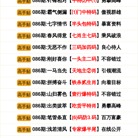
086期:针锋相对【
平特⑵中⑴
】勇攀高峰
高手贴
086期:霸气侧漏【
⑴门中特码
】傲视群雄
高手贴
086期:七字情书【
半头包特码
】暴富资料
高手贴
086期:春风得意【
七肖主七码
】乘风破浪
高手贴
086期:无恶不作【
三码加四码
】良心待人
高手贴
086期:刚好喜你【
一头主二码
】不容错过
高手贴
086期:一马当先【
天地主②肖
】引领潮流
高手贴
086期:拼搏奋斗【
铁杀贰生肖
】向着目标
高手贴
086期:山归雾色【
壹行爆特码
】不容错过
高手贴
086期:出类拔萃【
吃货平特肖
】勇攀高峰
高手贴
086期:笔管条直【
(6)码防3.码
】百万富豪
高手贴
086期:浅若清风【
专家爆半尾
】在线公开
高手贴