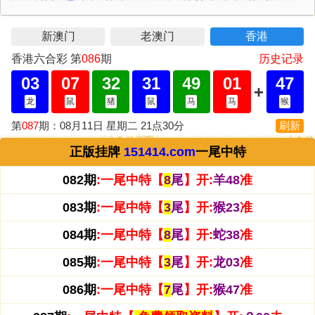
正版挂牌
151414.com
一尾中特
082期
:
一尾中特【
8
尾
】开:
羊48
准
083期
:
一尾中特【
3
尾
】开:
猴23
准
084期
:
一尾中特【
8
尾
】开:
蛇38
准
085期
:
一尾中特【
3
尾
】开:
龙03
准
086期
:
一尾中特【
7
尾
】开:
猴47
准