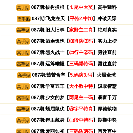
087期:拔树搜根【
⒈尾中大奖
】高手猛料
高手贴
087期:飞龙在天【
平特2.中⑴
】冲破天际
高手贴
087期:旧人旧事【
家野主二肖
】绝对真实
高手贴
087期:酒余饭饱【
⑶肖防⑶码
】实力上榜
高手贴
087期:烈火战士【
㈡行主②码
】勇往直前
高手贴
087期:运筹帷幄【
三码爆特码
】勇往直前
高手贴
087期:茹苦含辛【
5.码防3.码
】火爆全球
高手贴
087期:学富五车【
大小数中特
】汲取智慧
高手贴
087期:少女的梦【
两尾主一码
】暴富千万
高手贴
087期:蠖屈鼠伏【
⑤字平特肖
】厚德载物
高手贴
087期:镫里藏身【
㈢段中特码
】期期中奖
高手贴
087期:梦丽如初【
三码防两码
】百发百中
高手贴