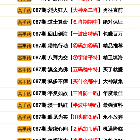
087期:烈火狂人【
大神杀二肖
】勇往直前
高手贴
087期:道士算命【
⒍肖期期中
】绝对保证
高手贴
087期:回山倒海【
一波出特码
】包赚百万
高手贴
087期:猎艳行动【
④码加④码
】精品推荐
高手贴
087期:八拜为交【
⑦字猜平特
】精卫填海
高手贴
087期:澳金光佛【
五码稳中特
】买了就赚
高手贴
087期:虱多不痒【
买什么都中
】大神聚集
高手贴
087期:平复如故【
三肖防一码
】年度最佳
高手贴
087期:澳一點紅【
半波中特码
】最强资料
高手贴
087期:眼见为实【
⑴头防⒊码
】永不放弃
高手贴
087期:萦绕心间【
⒉码加⒈码
】机遇降临
高手贴