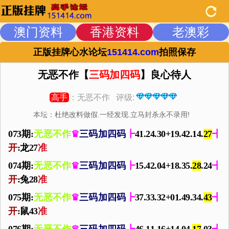
澳门资料
香港资料
老澳彩
正版挂牌心水论坛
151414.com
拍照保存
无恶不作【
三码加四码
】良心待人
高手
：无恶不作 评级:
本坛：杜绝改料做假.一经发现.立马封杀永不录用!
073期:
无恶不作
♛
三码加四码
┣
41.24.30+19.42.14.
27
┫
开
:龙27
准
074期:
无恶不作
♛
三码加四码
┣
15.42.04+18.35.
28
.24
┫
开
:兔28
准
075期:
无恶不作
♛
三码加四码
┣
37.33.32+01.49.34.
43
┫
开
:鼠43
准