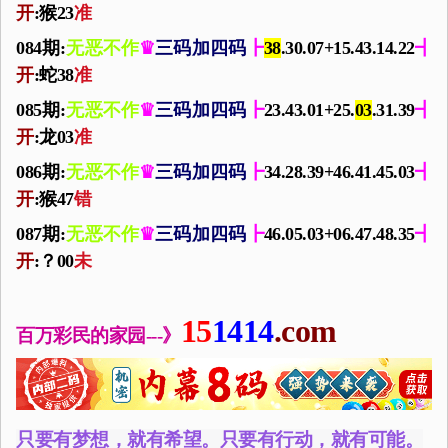
开
:猴23
准
084期:
无恶不作
♛
三码加四码
┣
38
.30.07+15.43.14.22
┫
开
:蛇38
准
085期:
无恶不作
♛
三码加四码
┣
23.43.01+25.
03
.31.39
┫
开
:龙03
准
086期:
无恶不作
♛
三码加四码
┣
34.28.39+46.41.45.03
┫
开
:猴47
错
087期:
无恶不作
♛
三码加四码
┣
46.05.03+06.47.48.35
┫
开
:？00
未
15
1414
.com
百万彩民的家园---》
只要有梦想，就有希望。只要有行动，就有可能。