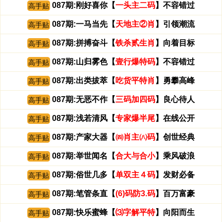
087期:刚好喜你【
一头主二码
】不容错过
高手贴
087期:一马当先【
天地主②肖
】引领潮流
高手贴
087期:拼搏奋斗【
铁杀贰生肖
】向着目标
高手贴
087期:山归雾色【
壹行爆特码
】不容错过
高手贴
087期:出类拔萃【
吃货平特肖
】勇攀高峰
高手贴
087期:无恶不作【
三码加四码
】良心待人
高手贴
087期:浅若清风【
专家爆半尾
】在线公开
高手贴
087期:产家大器【
㈣肖主㈧码
】创世经典
高手贴
087期:举世闻名【
合大与合小
】乘风破浪
高手贴
087期:俗世几多【
单双主４码
】发财必备
高手贴
087期:笔管条直【
(6)码防3.码
】百万富豪
高手贴
087期:快乐蜜蜂【
⑶字解平特
】向阳而生
高手贴