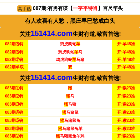
087期:有勇有谋【
一字平特肖
】百尺竿头
高手贴
有人欢喜有人愁，黑庄早已愁成白头
151414.com
关注
生财有道,致富首选!
082期⑤肖
鸡虎狗蛇
羊
开:羊48准
082期⑥肖
鸡虎狗蛇
羊
马
开:羊48准
082期⑦肖
鸡虎狗蛇
羊
马猪
开:羊48准
082期单双
双
开:羊48准
151414.com
关注
生财有道,致富首选!
083期①肖
猴
开:猴23准
083期②肖
猴
马
开:猴23准
083期③肖
猴
马猪
开:猴23准
083期④肖
猴
马猪鼠
开:猴23准
083期⑤肖
猴
马猪鼠兔
开:猴23准
083期⑥肖
猴
马猪鼠兔羊
开:猴23准
083期⑦肖
猴
马猪鼠兔羊鸡
开:猴23准