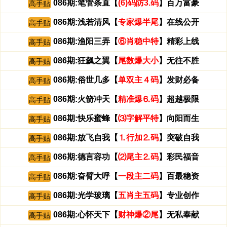
086期:笔管条直【
(6)码防3.码
】百万富豪
高手贴
086期:浅若清风【
专家爆半尾
】在线公开
高手贴
086期:渔阳三弄【
⑥肖稳中特
】精彩上线
高手贴
086期:狂飙之翼【
尾数爆大小
】无往不胜
高手贴
086期:俗世几多【
单双主４码
】发财必备
高手贴
086期:火箭冲天【
精准爆⒍码
】超越极限
高手贴
086期:快乐蜜蜂【
⑶字解平特
】向阳而生
高手贴
086期:放飞自我【
⒈行加⒉码
】突破自我
高手贴
086期:德言容功【
⑵尾主⒉码
】彩民福音
高手贴
086期:奋臂大呼【
一段主二码
】百最稳资
高手贴
086期:光学玻璃【
五肖主五码
】专业创作
高手贴
086期:心怀天下【
财神爆②尾
】无私奉献
高手贴