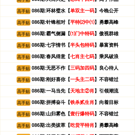
086期:环林璧水【
单双主一码
】今晚公开
高手贴
086期:针锋相对【
平特⑵中⑴
】勇攀高峰
高手贴
086期:霸气侧漏【
⑴门中特码
】傲视群雄
高手贴
086期:七字情书【
半头包特码
】暴富资料
高手贴
086期:春风得意【
七肖主七码
】乘风破浪
高手贴
086期:无恶不作【
三码加四码
】良心待人
高手贴
086期:刚好喜你【
一头主二码
】不容错过
高手贴
086期:一马当先【
天地主②肖
】引领潮流
高手贴
086期:拼搏奋斗【
铁杀贰生肖
】向着目标
高手贴
086期:山归雾色【
壹行爆特码
】不容错过
高手贴
086期:出类拔萃【
吃货平特肖
】勇攀高峰
高手贴