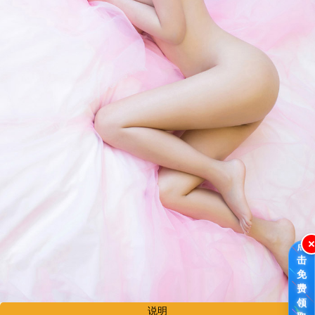
点
击
免
费
领
说明