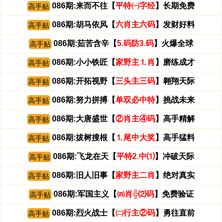
086期:来而不往【
平特㈠字经
】长期免费
高手贴
086期:胡马依风【
六肖主六码
】发财好料
高手贴
086期:茹苦含辛【
5.码防3.码
】火爆全球
高手贴
086期:小小铁匠【
家野主⒈肖
】磨练成才
高手贴
086期:开拓视野【
三头主三码
】翱翔天际
高手贴
086期:努力拼搏【
单双必中特
】挑战未来
高手贴
086期:大唐盛世【
②肖主④码
】高手精解
高手贴
086期:拔树搜根【
⒈尾中大奖
】高手猛料
高手贴
086期:飞龙在天【
平特2.中⑴
】冲破天际
高手贴
086期:旧人旧事【
家野主二肖
】绝对真实
高手贴
086期:军国主义【
㈣肖╬⑵码
】免费验证
高手贴
086期:烈火战士【
㈡行主②码
】勇往直前
高手贴