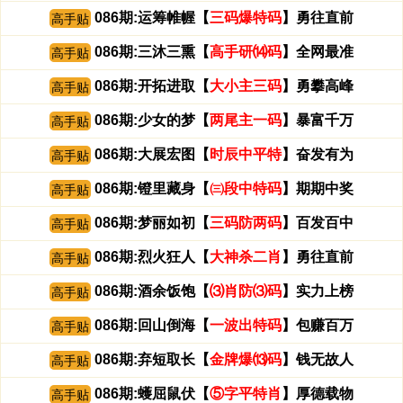
086期:运筹帷幄【
三码爆特码
】勇往直前
高手贴
086期:三沐三熏【
高手研⒁码
】全网最准
高手贴
086期:开拓进取【
大小主三码
】勇攀高峰
高手贴
086期:少女的梦【
两尾主一码
】暴富千万
高手贴
086期:大展宏图【
时辰中平特
】奋发有为
高手贴
086期:镫里藏身【
㈢段中特码
】期期中奖
高手贴
086期:梦丽如初【
三码防两码
】百发百中
高手贴
086期:烈火狂人【
大神杀二肖
】勇往直前
高手贴
086期:酒余饭饱【
⑶肖防⑶码
】实力上榜
高手贴
086期:回山倒海【
一波出特码
】包赚百万
高手贴
086期:弃短取长【
金牌爆⒀码
】钱无故人
高手贴
086期:蠖屈鼠伏【
⑤字平特肖
】厚德载物
高手贴