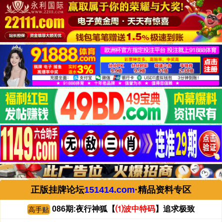
正版挂牌论坛
151414.com
·精品资料专区
086期:夜行神狐【
⑴波中特码
】追求极致
高手贴