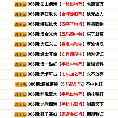
086期:回山倒海【
一波出特码
】包赚百万
高手贴
086期:弃短取长【
金牌爆⒀码
】钱无故人
高手贴
086期:蠖屈鼠伏【
⑤字平特肖
】厚德载物
高手贴
086期:澳金光佛【
五码稳中特
】买了就赚
高手贴
086期:大江东去【
春夏与秋冬
】劈波斩浪
高手贴
086期:道士算命【
⒍肖期期中
】绝对保证
高手贴
086期:澳一點紅【
半波中特码
】最强资料
高手贴
086期:无懈可击【
⒈头加⒉码
】永不放弃
高手贴
086期:脱靴磨墨【
5.码防5.码
】不中包赔
高手贴
086期:静观流水【
半尾出特码
】稳扎稳打
高手贴
086期:龙腾四海【
琴棋书画肖
】制霸天下
高手贴
086期:孤子寡妇【
家野各⑶肖
】期期验证
高手贴