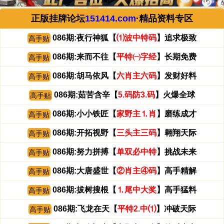
正版挂牌论坛
151414.com
·精品资料专区
086期:夜行神狐【
⑴波中特码
】追求极致
高手贴
086期:来而不往【
平特㈠字经
】长期免费
高手贴
086期:胡马依风【
六肖主六码
】发财好料
高手贴
086期:茹苦含辛【
5.码防3.码
】火爆全球
高手贴
086期:小小铁匠【
家野主⒈肖
】磨练成才
高手贴
086期:开拓视野【
三头主三码
】翱翔天际
高手贴
086期:努力拼搏【
单双必中特
】挑战未来
高手贴
086期:大唐盛世【
②肖主④码
】高手精解
高手贴
086期:拔树搜根【
⒈尾中大奖
】高手猛料
高手贴
086期:飞龙在天【
平特2.中⑴
】冲破天际
高手贴