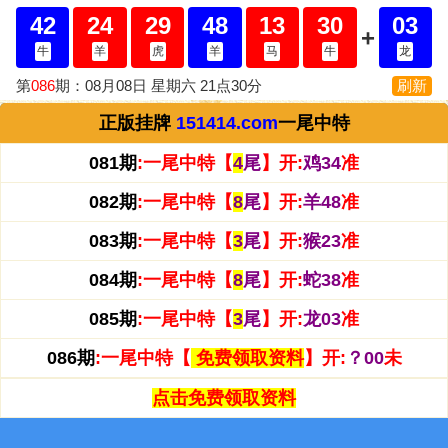
正版挂牌
151414.com
一尾中特
081期
:
一尾中特【
4
尾
】开:
鸡34
准
082期
:
一尾中特【
8
尾
】开:
羊48
准
083期
:
一尾中特【
3
尾
】开:
猴23
准
084期
:
一尾中特【
8
尾
】开:
蛇38
准
085期
:
一尾中特【
3
尾
】开:
龙03
准
086期
:
一尾中特【
免费领取资料
】开:
？00
未
点击免费领取资料