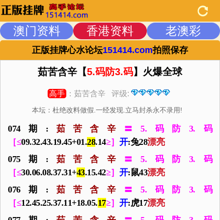
澳门资料
香港资料
老澳彩
正版挂牌心水论坛
151414.com
拍照保存
茹苦含辛【
5.码防3.码
】火爆全球
高手
：茹苦含辛 评级:
本坛：杜绝改料做假.一经发现.立马封杀永不录用!
074期:
茹苦含辛
〓
5.码防3.码
［≤
09.32.43.19.45+01.
28
.14
≥］
开
:兔28
漂亮
075期:
茹苦含辛
〓
5.码防3.码
［≤
30.06.08.37.31+
43
.15.42
≥］
开
:鼠43
漂亮
076期:
茹苦含辛
〓
5.码防3.码
［≤
12.45.25.37.11+18.05.
17
≥］
开
:虎17
漂亮