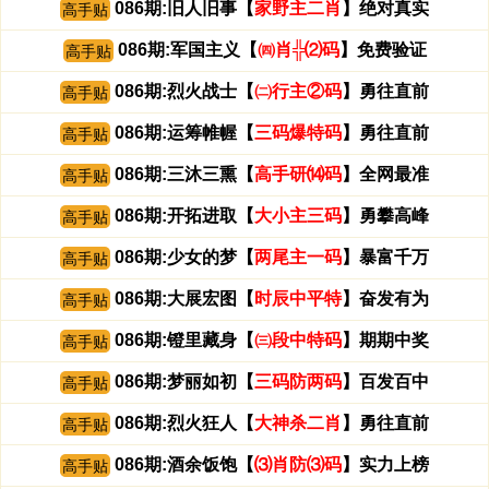
086期:旧人旧事【
家野主二肖
】绝对真实
高手贴
086期:军国主义【
㈣肖╬⑵码
】免费验证
高手贴
086期:烈火战士【
㈡行主②码
】勇往直前
高手贴
086期:运筹帷幄【
三码爆特码
】勇往直前
高手贴
086期:三沐三熏【
高手研⒁码
】全网最准
高手贴
086期:开拓进取【
大小主三码
】勇攀高峰
高手贴
086期:少女的梦【
两尾主一码
】暴富千万
高手贴
086期:大展宏图【
时辰中平特
】奋发有为
高手贴
086期:镫里藏身【
㈢段中特码
】期期中奖
高手贴
086期:梦丽如初【
三码防两码
】百发百中
高手贴
086期:烈火狂人【
大神杀二肖
】勇往直前
高手贴
086期:酒余饭饱【
⑶肖防⑶码
】实力上榜
高手贴