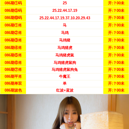
086期①码
25
开:？00未
086期⑤码
25.22.44.17.19
开:？00未
086期⑩码
开:？00未
25.22.44.17.19.37.10.20.29.43
086期①肖
马
开:？00未
086期②肖
马鸡
开:？00未
086期③肖
马鸡猪
开:？00未
086期④肖
马鸡猪虎
开:？00未
086期⑤肖
马鸡猪虎鼠
开:？00未
086期⑥肖
马鸡猪虎鼠狗
开:？00未
086期⑦肖
马鸡猪虎鼠狗兔
开:？00未
086期平肖
牛魔王
开:？00未
086期单双
单
开:？00未
086期波色
红波+蓝波
开:？00未