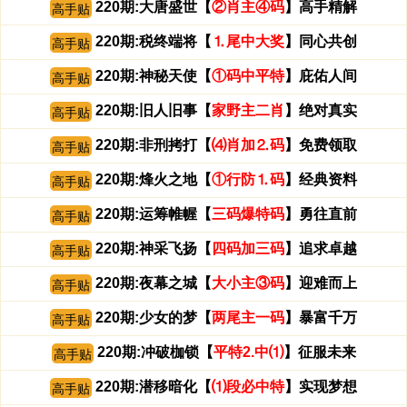
220期:大唐盛世【
②肖主④码
】高手精解
高手贴
220期:税终端将【
⒈尾中大奖
】同心共创
高手贴
220期:神秘天使【
①码中平特
】庇佑人间
高手贴
220期:旧人旧事【
家野主二肖
】绝对真实
高手贴
220期:非刑拷打【
⑷肖加⒉码
】免费领取
高手贴
220期:烽火之地【
①行防⒈码
】经典资料
高手贴
220期:运筹帷幄【
三码爆特码
】勇往直前
高手贴
220期:神采飞扬【
四码加三码
】追求卓越
高手贴
220期:夜幕之城【
大小主③码
】迎难而上
高手贴
220期:少女的梦【
两尾主一码
】暴富千万
高手贴
220期:冲破枷锁【
平特2.中⑴
】征服未来
高手贴
220期:潜移暗化【
⑴段必中特
】实现梦想
高手贴