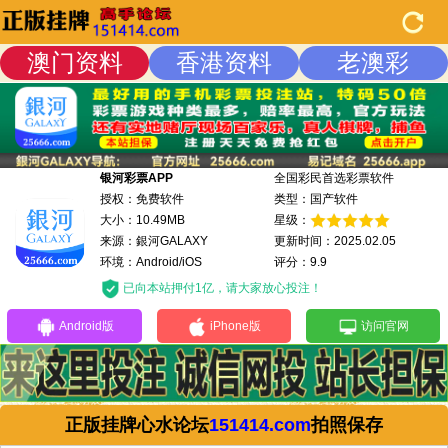
澳门资料
香港资料
老澳彩
银河彩票APP
全国彩民首选彩票软件
授权：免费软件
类型：国产软件
大小：10.49MB
星级：
来源：銀河GALAXY
更新时间：2025.02.05
环境：Android/iOS
评分：9.9
已向本站押付1亿，请大家放心投注！
Android版
iPhone版
访问官网
正版挂牌心水论坛
151414.com
拍照保存