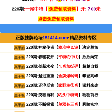
220期
:
一尾中特【
免费领取资料
】开:
？00
未
点击免费领取资料
正版挂牌论坛
151414.com
·精品资料专区
220期:神秘使者【
稳准中⒉波
】决定胜负
高手贴
220期:春暖花开【
平特⑵中⑴
】欣欣向荣
高手贴
220期:创新求变【
⒈肖加⑶码
】超越自我
高手贴
220期:越过重重【
金牌爆⒁码
】攀登高峰
高手贴
220期:还淳反古【
家野主①肖
】猛料来袭
高手贴
220期:突破自我【
⑶头中特码
】砥砺前行
高手贴
220期:不断探索【
单双各三肖
】脚踏实地
高手贴