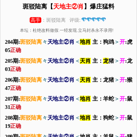
斑驳陆离【
天地主②肖
】爆庄猛料
高手
：斑驳陆离 评级:
本坛：杜绝改料做假.一经发现.立马封杀永不录用!
204期:
斑驳陆离
々
天地主②肖
＜
地肖
主：狗鸡
＞
开
:虎
05
正确
205期:
斑驳陆离
々
天地主②肖
＜
天肖
主：
龙
猪
＞
开
:龙
03
正确
206期:
斑驳陆离
々
天地主②肖
＜
天肖
主：龙猪
＞
开
:猴
47
正确
207期:
斑驳陆离
々
天地主②肖
＜
地肖
主：羊蛇
＞
开
:鼠
31
正确
208期:
斑驳陆离
々
天地主②肖
＜
地肖
主：狗蛇
＞
开
:鼠
19
正确
209期:
斑驳陆离
々
天地主②肖
＜
地肖 主：羊鼠
＞
开
:猪