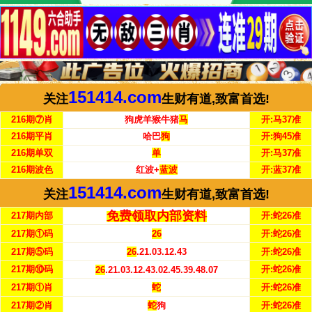
151414.com
关注
生财有道,致富首选!
216期⑦肖
狗虎羊猴牛猪
马
开:马37准
216期平肖
哈巴
狗
开:狗45准
216期单双
单
开:马37准
216期波色
红波+
蓝波
开:蓝37准
151414.com
关注
生财有道,致富首选!
免费领取内部资料
217期内部
开:蛇26准
217期①码
26
开:蛇26准
217期⑤码
26
.21.03.12.43
开:蛇26准
217期⑩码
开:蛇26准
26
.21.03.12.43.02.45.39.48.07
217期①肖
蛇
开:蛇26准
217期②肖
蛇
狗
开:蛇26准