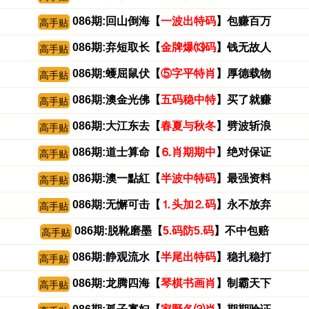
086期:回山倒海【
一波出特码
】包赚百万
高手贴
086期:弃短取长【
金牌爆⒀码
】钱无故人
高手贴
086期:蠖屈鼠伏【
⑤字平特肖
】厚德载物
高手贴
086期:澳金光佛【
五码稳中特
】买了就赚
高手贴
086期:大江东去【
春夏与秋冬
】劈波斩浪
高手贴
086期:道士算命【
⒍肖期期中
】绝对保证
高手贴
086期:澳一點紅【
半波中特码
】最强资料
高手贴
086期:无懈可击【
⒈头加⒉码
】永不放弃
高手贴
086期:脱靴磨墨【
5.码防5.码
】不中包赔
高手贴
086期:静观流水【
半尾出特码
】稳扎稳打
高手贴
086期:龙腾四海【
琴棋书画肖
】制霸天下
高手贴