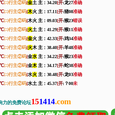
℃
㈡行主②码
[
金
土 主：34.20
]
开
:龙27
准确
℃
㈡行主②码
[
木
火 主：17.11
]
开
:猪08
准确
℃
㈡行主②码
[
木火 主：09.03
]
开
:猴23
错误
℃
㈡行主②码
[
火
土 主：41.29
]
开
:猴11
准确
℃
㈡行主②码
[
金
火 主：42.33
]
开
:鸡34
准确
℃
㈡行主②码
[
火
木 主：38.40
]
开
:羊48
准确
℃
㈡行主②码
[
金
水
主：34.22
]
开
:猴23
准确
℃
㈡行主②码
[
金
木
主：34.17
]
开
:蛇38
准确
℃
㈡行主②码
[
水
火
主：30.48
]
开
:龙03
准确
℃
㈡行主②码
[
水土 主：45.37
]
开
:？00
未
15
1414
.com
响力的免费论坛