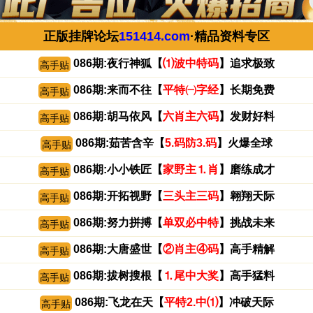
正版挂牌论坛
151414.com
·精品资料专区
086期:夜行神狐【
⑴波中特码
】追求极致
高手贴
086期:来而不往【
平特㈠字经
】长期免费
高手贴
086期:胡马依风【
六肖主六码
】发财好料
高手贴
086期:茹苦含辛【
5.码防3.码
】火爆全球
高手贴
086期:小小铁匠【
家野主⒈肖
】磨练成才
高手贴
086期:开拓视野【
三头主三码
】翱翔天际
高手贴
086期:努力拼搏【
单双必中特
】挑战未来
高手贴
086期:大唐盛世【
②肖主④码
】高手精解
高手贴
086期:拔树搜根【
⒈尾中大奖
】高手猛料
高手贴
086期:飞龙在天【
平特2.中⑴
】冲破天际
高手贴