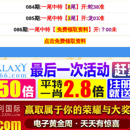
084期
:
一尾中特【
8
尾
】开:
蛇38
准
085期
:
一尾中特【
3
尾
】开:
龙03
准
086期
:
一尾中特【
免费领取资料
】开:
？00
未
点击免费领取资料