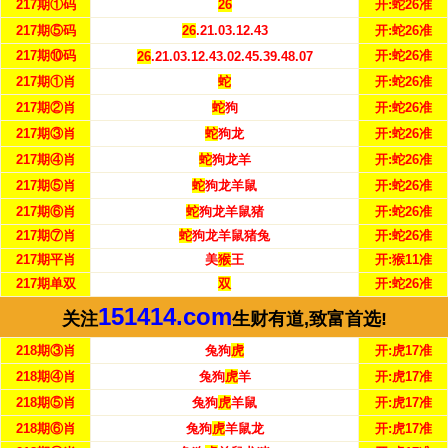
217期①码
26
开:蛇26准
217期⑤码
26
.21.03.12.43
开:蛇26准
217期⑩码
开:蛇26准
26
.21.03.12.43.02.45.39.48.07
217期①肖
蛇
开:蛇26准
217期②肖
蛇
狗
开:蛇26准
217期③肖
蛇
狗龙
开:蛇26准
217期④肖
蛇
狗龙羊
开:蛇26准
217期⑤肖
蛇
狗龙羊鼠
开:蛇26准
217期⑥肖
蛇
狗龙羊鼠猪
开:蛇26准
217期⑦肖
蛇
狗龙羊鼠猪兔
开:蛇26准
217期平肖
美
猴
王
开:猴11准
217期单双
双
开:蛇26准
151414.com
关注
生财有道,致富首选!
218期③肖
兔狗
虎
开:虎17准
218期④肖
兔狗
虎
羊
开:虎17准
218期⑤肖
兔狗
虎
羊鼠
开:虎17准
218期⑥肖
兔狗
虎
羊鼠龙
开:虎17准