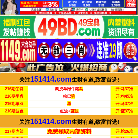
151414.com
关注
生财有道,致富首选!
216期⑦肖
狗虎羊猴牛猪
马
开:马37准
216期平肖
哈巴
狗
开:狗45准
216期单双
单
开:马37准
216期波色
红波+
蓝波
开:蓝37准
151414.com
关注
生财有道,致富首选!
免费领取内部资料
217期内部
开:蛇26准