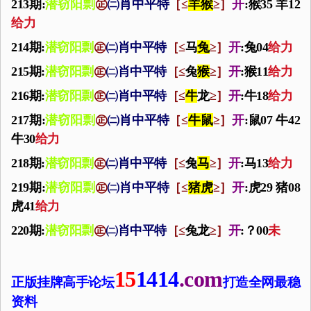
213期:
潜窃阳剽
㊣
㈡肖中平特
［≤
羊
猴
≥］
开
:猴35 羊12
给力
214期:
潜窃阳剽
㊣
㈡肖中平特
［≤
马
兔
≥］
开
:兔04
给力
215期:
潜窃阳剽
㊣
㈡肖中平特
［≤
兔
猴
≥］
开
:猴11
给力
216期:
潜窃阳剽
㊣
㈡肖中平特
［≤
牛
龙
≥］
开
:牛18
给力
217期:
潜窃阳剽
㊣
㈡肖中平特
［≤
牛
鼠
≥］
开
:鼠07 牛42
牛30
给力
218期:
潜窃阳剽
㊣
㈡肖中平特
［≤
兔
马
≥］
开
:马13
给力
219期:
潜窃阳剽
㊣
㈡肖中平特
［≤
猪
虎
≥］
开
:虎29 猪08
虎41
给力
220期:
潜窃阳剽
㊣
㈡肖中平特
［≤
兔龙
≥］
开
:？00
未
15
1414
.com
正版挂牌高手论坛
打造全网最稳
资料