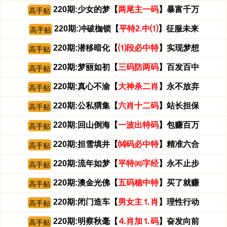
220期:少女的梦【
两尾主一码
】暴富千万
高手贴
220期:冲破枷锁【
平特2.中⑴
】征服未来
高手贴
220期:潜移暗化【
⑴段必中特
】实现梦想
高手贴
220期:梦丽如初【
三码防两码
】百发百中
高手贴
220期:真心不渝【
大神杀二肖
】永不放弃
高手贴
220期:公私猬集【
六肖十二码
】站长担保
高手贴
220期:回山倒海【
一波出特码
】包赚百万
高手贴
220期:担雪填井【
⒁码必中特
】精准六合
高手贴
220期:流年如梦【
平特㈣字经
】永不止步
高手贴
220期:澳金光佛【
五码稳中特
】买了就赚
高手贴
220期:闭门造车【
男女主⒈肖
】理性行动
高手贴
220期:明察秋毫【
⒋肖加⒈码
】奋发向前
高手贴