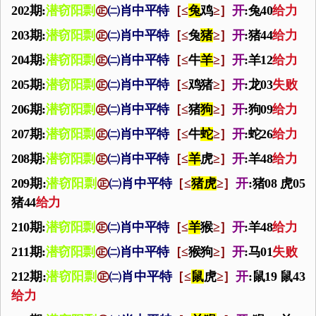
202期:
潜窃阳剽
㊣
㈡肖中平特
［≤
兔
鸡
≥］
开
:兔40
给力
203期:
潜窃阳剽
㊣
㈡肖中平特
［≤
兔
猪
≥］
开
:猪44
给力
204期:
潜窃阳剽
㊣
㈡肖中平特
［≤
牛
羊
≥］
开
:羊12
给力
205期:
潜窃阳剽
㊣
㈡肖中平特
［≤
鸡猪
≥］
开
:龙03
失败
206期:
潜窃阳剽
㊣
㈡肖中平特
［≤
猪
狗
≥］
开
:狗09
给力
207期:
潜窃阳剽
㊣
㈡肖中平特
［≤
牛
蛇
≥］
开
:蛇26
给力
208期:
潜窃阳剽
㊣
㈡肖中平特
［≤
羊
虎
≥］
开
:羊48
给力
209期:
潜窃阳剽
㊣
㈡肖中平特
［≤
猪
虎
≥］
开
:猪08 虎05
猪44
给力
210期:
潜窃阳剽
㊣
㈡肖中平特
［≤
羊
猴
≥］
开
:羊48
给力
211期:
潜窃阳剽
㊣
㈡肖中平特
［≤
猴狗
≥］
开
:马01
失败
212期:
潜窃阳剽
㊣
㈡肖中平特
［≤
鼠
虎
≥］
开
:鼠19 鼠43
给力