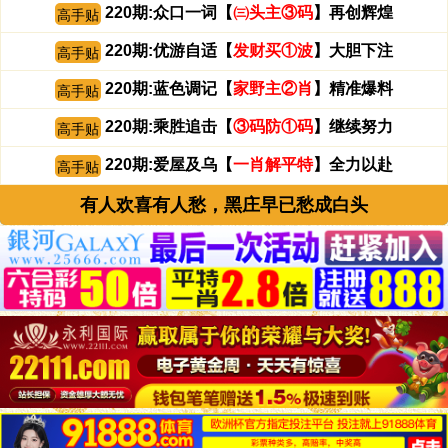
220期:众口一词【
㈢头主③码
】再创辉煌
高手贴
220期:优游自适【
发财买①波
】大胆下注
高手贴
220期:蓝色调记【
家野主②肖
】精准爆料
高手贴
220期:乘胜追击【
③码防①码
】继续努力
高手贴
220期:爱屋及乌【
一肖解平特
】全力以赴
高手贴
有人欢喜有人愁，黑庄早已愁成白头