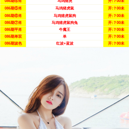
086期④肖
马鸡猪虎
开:？00未
086期⑤肖
马鸡猪虎鼠
开:？00未
086期⑥肖
马鸡猪虎鼠狗
开:？00未
086期⑦肖
马鸡猪虎鼠狗兔
开:？00未
086期平肖
牛魔王
开:？00未
086期单双
单
开:？00未
086期波色
红波+蓝波
开:？00未