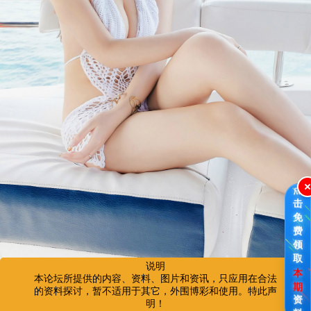
点
击
免
费
领
取
说明
本
本论坛所提供的内容、资料、图片和资讯，只应用在合法
期
的资料探讨，暂不适用于其它，外围博彩和使用。特此声
资
明！