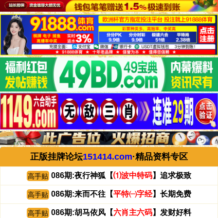
正版挂牌论坛
151414.com
·精品资料专区
086期:夜行神狐【
⑴波中特码
】追求极致
高手贴
086期:来而不往【
平特㈠字经
】长期免费
高手贴
086期:胡马依风【
六肖主六码
】发财好料
高手贴