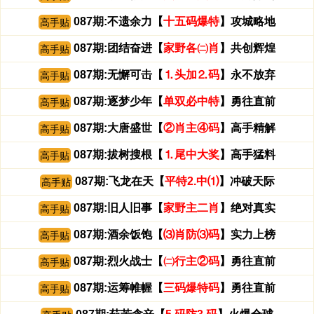
087期:不遗余力【
十五码爆特
】攻城略地
高手贴
087期:团结奋进【
家野各㈡肖
】共创辉煌
高手贴
087期:无懈可击【
⒈头加⒉码
】永不放弃
高手贴
087期:逐梦少年【
单双必中特
】勇往直前
高手贴
087期:大唐盛世【
②肖主④码
】高手精解
高手贴
087期:拔树搜根【
⒈尾中大奖
】高手猛料
高手贴
087期:飞龙在天【
平特2.中⑴
】冲破天际
高手贴
087期:旧人旧事【
家野主二肖
】绝对真实
高手贴
087期:酒余饭饱【
⑶肖防⑶码
】实力上榜
高手贴
087期:烈火战士【
㈡行主②码
】勇往直前
高手贴
087期:运筹帷幄【
三码爆特码
】勇往直前
高手贴