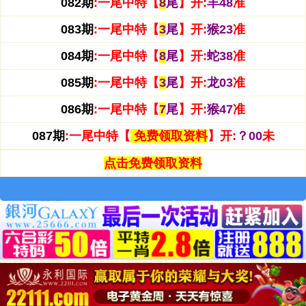
082期
:
一尾中特【
8
尾
】开:
羊48
准
083期
:
一尾中特【
3
尾
】开:
猴23
准
084期
:
一尾中特【
8
尾
】开:
蛇38
准
085期
:
一尾中特【
3
尾
】开:
龙03
准
086期
:
一尾中特【
7
尾
】开:
猴47
准
087期
:
一尾中特【
免费领取资料
】开:
？00
未
点击免费领取资料