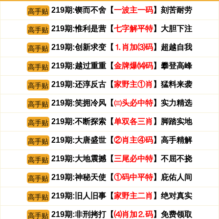
219期:锲而不舍【
一波主一码
】刻苦耐劳
高手贴
219期:惟利是营【
七字解平特
】大胆下注
高手贴
219期:创新求变【
⒈肖加⑶码
】超越自我
高手贴
219期:越过重重【
金牌爆⒁码
】攀登高峰
高手贴
219期:还淳反古【
家野主①肖
】猛料来袭
高手贴
219期:笑拥冷风【
㈢头必中特
】实力精选
高手贴
219期:不断探索【
单双各三肖
】脚踏实地
高手贴
219期:大唐盛世【
②肖主④码
】高手精解
高手贴
219期:大地震撼【
三尾必中特
】不屈不挠
高手贴
219期:神秘天使【
①码中平特
】庇佑人间
高手贴
219期:旧人旧事【
家野主二肖
】绝对真实
高手贴
219期:非刑拷打【
⑷肖加⒉码
】免费领取
高手贴