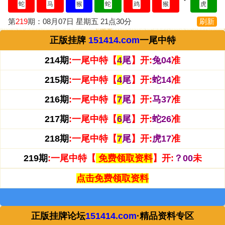
正版挂牌
151414.com
一尾中特
214期
:
一尾中特【
4
尾
】开:
兔04
准
215期
:
一尾中特【
4
尾
】开:
蛇14
准
216期
:
一尾中特【
7
尾
】开:
马37
准
217期
:
一尾中特【
6
尾
】开:
蛇26
准
218期
:
一尾中特【
7
尾
】开:
虎17
准
219期
:
一尾中特【
免费领取资料
】开:
？00
未
点击免费领取资料
正版挂牌论坛
151414.com
·精品资料专区