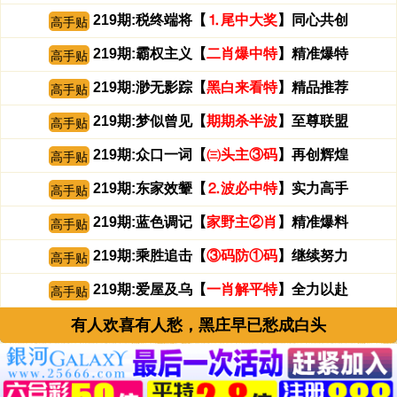
219期:税终端将【
⒈尾中大奖
】同心共创
高手贴
219期:霸权主义【
二肖爆中特
】精准爆特
高手贴
219期:渺无影踪【
黑白来看特
】精品推荐
高手贴
219期:梦似曾见【
期期杀半波
】至尊联盟
高手贴
219期:众口一词【
㈢头主③码
】再创辉煌
高手贴
219期:东家效颦【
⒉波必中特
】实力高手
高手贴
219期:蓝色调记【
家野主②肖
】精准爆料
高手贴
219期:乘胜追击【
③码防①码
】继续努力
高手贴
219期:爱屋及乌【
一肖解平特
】全力以赴
高手贴
有人欢喜有人愁，黑庄早已愁成白头