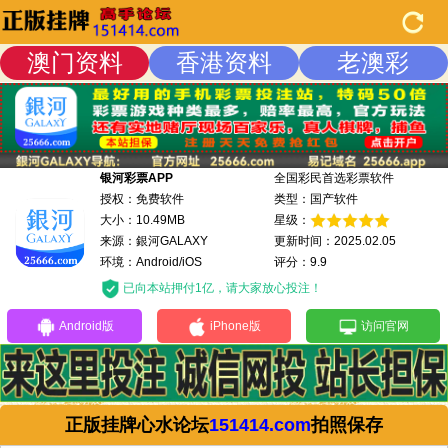
澳门资料
香港资料
老澳彩
银河彩票APP
全国彩民首选彩票软件
授权：免费软件
类型：国产软件
大小：10.49MB
星级：
来源：銀河GALAXY
更新时间：2025.02.05
环境：Android/iOS
评分：9.9
已向本站押付1亿，请大家放心投注！
Android版
iPhone版
访问官网
正版挂牌心水论坛
151414.com
拍照保存