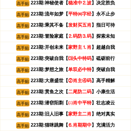
223期:神秘使者【
稳准中⒉波
】决定胜负
高手贴
223期:流年如梦【
平特㈣字经
】永不止步
高手贴
223期:乘其不备【
发财买五肖
】指日可待
高手贴
223期:冒险家庭【
⒉码防⒊码
】探索未知
高手贴
223期:开创未来【
家野主⒈肖
】超越自我
高手贴
223期:突破自我【
⑶头中特码
】砥砺前行
高手贴
223期:梦想之旅【
单双必中特
】突破自我
高手贴
223期:大唐盛世【
②肖主④码
】高手精解
高手贴
223期:贯鱼之次【
二尾防二码
】小康生活
高手贴
223期:潜窃阳剽【
㈡肖中平特
】壮志凌云
高手贴
223期:旧人旧事【
家野主二肖
】绝对真实
高手贴
223期:猫咪跳舞【
⒍肖期期中
】充满活力
高手贴