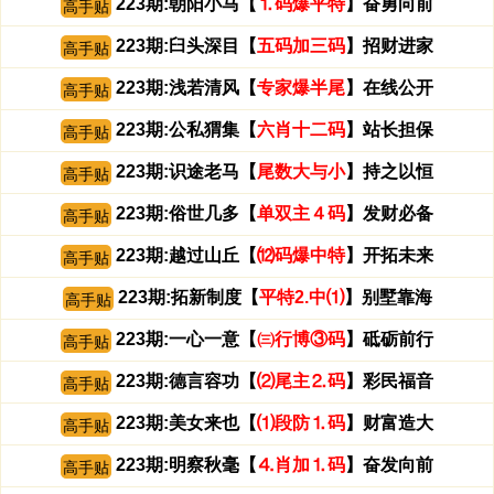
223期:朝阳小马【
⒈码爆平特
】奋勇向前
高手贴
223期:臼头深目【
五码加三码
】招财进家
高手贴
223期:浅若清风【
专家爆半尾
】在线公开
高手贴
223期:公私猬集【
六肖十二码
】站长担保
高手贴
223期:识途老马【
尾数大与小
】持之以恒
高手贴
223期:俗世几多【
单双主４码
】发财必备
高手贴
223期:越过山丘【
⑿码爆中特
】开拓未来
高手贴
223期:拓新制度【
平特2.中⑴
】别墅靠海
高手贴
223期:一心一意【
㈢行博③码
】砥砺前行
高手贴
223期:德言容功【
⑵尾主⒉码
】彩民福音
高手贴
223期:美女来也【
⑴段防⒈码
】财富造大
高手贴
223期:明察秋毫【
⒋肖加⒈码
】奋发向前
高手贴