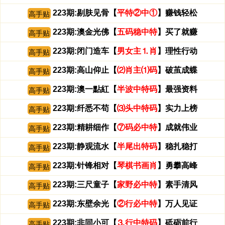
223期:剔肤见骨【
平特②中①
】赚钱轻松
高手贴
223期:澳金光佛【
五码稳中特
】买了就赚
高手贴
223期:闭门造车【
男女主⒈肖
】理性行动
高手贴
223期:高山仰止【
⑵肖主⑴码
】破茧成蝶
高手贴
223期:澳一點紅【
半波中特码
】最强资料
高手贴
223期:纤悉不苟【
⑶头中特码
】实力上榜
高手贴
223期:精耕细作【
⑦码必中特
】成就伟业
高手贴
223期:静观流水【
半尾出特码
】稳扎稳打
高手贴
223期:针锋相对【
琴棋书画肖
】勇攀高峰
高手贴
223期:三尺童子【
家野必中特
】素手清风
高手贴
223期:东壁余光【
②行必中特
】万人见证
高手贴
223期:非同小可【
⒊行中特码
】砥砺前行
高手贴