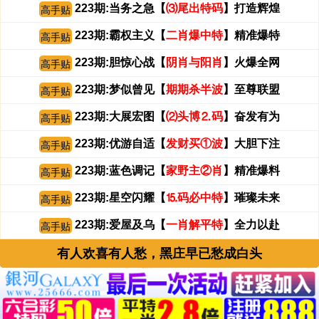
223期:当务之急【
⑶尾出特码
】打造辉煌
高手贴
223期:霸权主义【
二肖爆中特
】精准爆特
高手贴
223期:胆惊心战【
阴肖与阳肖
】火爆全网
高手贴
223期:梦似曾见【
期期杀半波
】至尊联盟
高手贴
223期:大展宏图【
⑵头博⒉码
】奋发有为
高手贴
223期:优游自适【
发财买①波
】大胆下注
高手贴
223期:蓝色调记【
家野主②肖
】精准爆料
高手贴
223期:星空闪耀【
⒖码必中特
】璀璨未来
高手贴
223期:爱屋及乌【
一肖解平特
】全力以赴
高手贴
有人欢喜有人愁，黑庄早已愁成白头