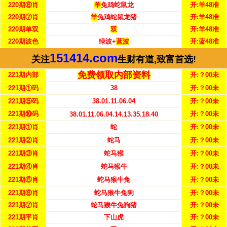
220期⑥肖
羊
兔鸡蛇鼠龙
开:羊48准
220期⑦肖
羊
兔鸡蛇鼠龙猪
开:羊48准
220期单双
双
开:羊48准
220期波色
绿波+
蓝波
开:蓝48准
151414.com
关注
生财有道,致富首选!
免费领取内部资料
221期内部
开:？00未
221期①码
38
开:？00未
221期⑤码
38.01.11.06.04
开:？00未
221期⑩码
开:？00未
38.01.11.06.04.14.13.35.18.40
221期①肖
蛇
开:？00未
221期②肖
蛇马
开:？00未
221期③肖
蛇马猴
开:？00未
221期④肖
蛇马猴牛
开:？00未
221期⑤肖
蛇马猴牛兔
开:？00未
221期⑥肖
蛇马猴牛兔狗
开:？00未
221期⑦肖
蛇马猴牛兔狗猪
开:？00未
221期平肖
下山虎
开:？00未