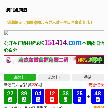
澳门跑狗图
温馨提示：如果彩图没有显示请开奖日再来查看哦！
15
1414
.com
公开在正版挂牌论坛
本期依旧信
心百分