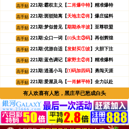
221期:霸权主义【
二肖爆中特
】精准爆特
高手贴
221期:斑驳陆离【
天地主②肖
】爆庄猛料
高手贴
221期:梦似曾见【
期期杀半波
】至尊联盟
高手贴
221期:众口一词【
㈢头主③码
】再创辉煌
高手贴
221期:优游自适【
发财买①波
】大胆下注
高手贴
221期:蓝色调记【
家野主②肖
】精准爆料
高手贴
221期:逍遥小马【
⑴码加四码
】勇闯天涯
高手贴
221期:爱屋及乌【
一肖解平特
】全力以赴
高手贴
有人欢喜有人愁，黑庄早已愁成白头