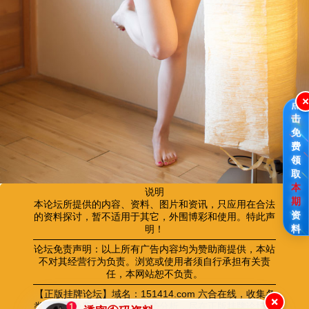
点
击
免
费
领
取
本
说明
期
本论坛所提供的内容、资料、图片和资讯，只应用在合法
资
的资料探讨，暂不适用于其它，外围博彩和使用。特此声
料
明！
论坛免责声明：以上所有广告内容均为赞助商提供，本站
不对其经营行为负责。浏览或使用者须自行承担有关责
任，本网站恕不负责。
【正版挂牌论坛】域名：151414.com 六合在线，收集各
×
类资料，免费内幕资料，走势分析，尽在正版挂牌论坛。