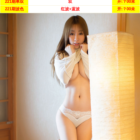
221期单双
双
开:？00未
221期波色
红波+蓝波
开:？00未