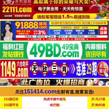
151414.com
关注
生财有道,致富首选!
216期⑦肖
狗虎羊猴牛猪
马
开:马37准
216期平肖
哈巴
狗
开:狗45准